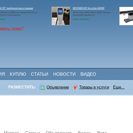
-5У" профилактика и лечение
ВЕНОВИЗОР AccuVein AV400
льное устройство хирургического и
облегчает поиск вен у проблемных
онного назначения
категорий пациентов
ed.ru
www.rosmed.ru
здесь тизер?
ИЯ
КУПЛЮ
СТАТЬИ
НОВОСТИ
ВИДЕО
РАЗМЕСТИТЬ:
Объявление
Товары и услуги
Еще...
Маркет
Статьи
Объявления
Видео
Фото