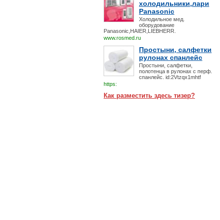
холодильники,лари
Panasonic
Холодильное мед.
оборудование
Panasonic,HAIER,LIEBHERR.
www.rosmed.ru
Простыни, салфетки
рулонах спанлейс
Простыни, салфетки,
полотенца в рулонах с перф.
спанлейс. id:2Vtzqx1mhtf
https:
Как разместить здесь тизер?