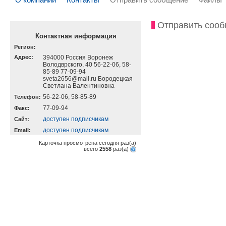
Отправить соо
Контактная информация
Регион:
Адрес:
394000 Россия Воронеж
Володврского, 40 56-22-06, 58-
85-89 77-09-94
sveta2656@mail.ru Бородецкая
Светлана Валентиновна
56-22-06, 58-85-89
Телефон:
77-09-94
Факс:
доступен подписчикам
Cайт:
доступен подписчикам
Email:
Карточка просмотрена сегодня
раз(a)
всего
2558
раз(a)