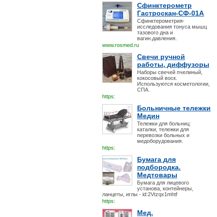
Сфинктерометр
Гастроскан-СФ-01А
Сфинктерометрия-
исследования тонуса мышц
тазового дна и
вагин.давления.
www.rosmed.ru
Свечи ручной
работы, диффузоры
Наборы свечей пчелиный,
кокосовый воск.
Используются косметологии,
СПА.
https:
Больничные тележки
Медин
Тележки для больниц:
каталки, тележки для
перевозки больных и
медоборудования.
https:
Бумага для
подбородка.
Медтовары
Бумага для лицевого
установа, контейнеры,
ланцеты, иглы - id:2Vtzqx1mhtf
https:
Мед.