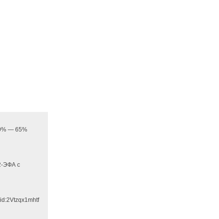
 20% — 65%
2-ЭФА с
id:2Vtzqx1mhtf