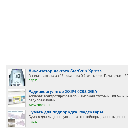
Анализатор лактата StatStrip Xpress
Анализ лактата за 13 секунд из 0,6 мкл крови, Гематокрит:
https:
Радиокоагулятор ЭХВЧ-0202-ЭФА
Аппарат электрохирургический высокочастотный ЭХВЧ-020
радиорежимами
www.rosmed.ru
Бумага для подбородка. Медтовары
Бумага для лицевого установа, контейнеры, ланцеты, иглы - 
https: