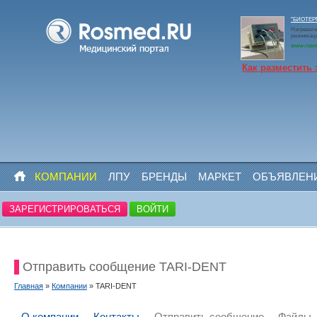
"БИОТЕРМ
Нагревате
реанимаци
www.rosm
Как разместить 
КОМПАНИИ
ЛПУ
БРЕНДЫ
МАРКЕТ
ОБЪЯВЛЕН
ЗАРЕГИСТРИРОВАТЬСЯ
ВОЙТИ
Отправить сообщение TARI-DENT
Главная
»
Компании
» TARI-DENT
О компании
Контакты
Отправить сообщение
Файлы