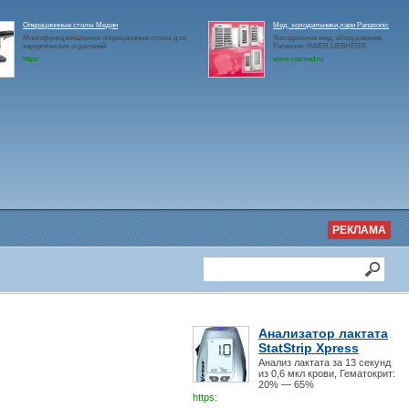
Операционные столы Медин
Мед. холодильники,лари Panasonic
Многофункциональные операционные столы для
Холодильное мед. оборудование
хирургических отделений.
Panasonic,HAIER,LIEBHERR.
https:
www.rosmed.ru
РЕКЛАМА
Анализатор лактата
StatStrip Xpress
Анализ лактата за 13 секунд
из 0,6 мкл крови, Гематокрит:
20% — 65%
https: