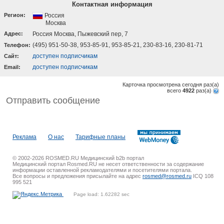
Контактная информация
Регион:
Россия
Москва
Адрес:
Россия Москва, Пыжевский пер, 7
(495) 951-50-38, 953-85-91, 953-85-21, 230-83-16, 230-81-71
Телефон:
доступен подписчикам
Cайт:
доступен подписчикам
Email:
Карточка просмотрена сегодня
раз(a)
всего
4922
раз(a)
Отправить сообщение
Реклама
О нас
Тарифные планы
© 2002-2026 ROSMED.RU Медицинский b2b портал
Медицинский портал Rosmed.RU не несет ответственности за содержание
информации оставленной рекламодателями и посетителями портала.
Все вопросы и предложения присылайте на адрес
rosmed@rosmed.ru
ICQ 108
995 521
Page load: 1.62282 sec