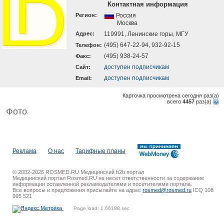
Контактная информация
Регион:
Россия
Москва
Адрес:
119991, Ленинские горы, МГУ
(495) 647-22-94, 932-92-15
Телефон:
(495) 938-24-57
Факс:
доступен подписчикам
Cайт:
доступен подписчикам
Email:
Карточка просмотрена сегодня
раз(a)
всего
4457
раз(a)
Фото
Реклама
О нас
Тарифные планы
© 2002-2026 ROSMED.RU Медицинский b2b портал
Медицинский портал Rosmed.RU не несет ответственности за содержание
информации оставленной рекламодателями и посетителями портала.
Все вопросы и предложения присылайте на адрес
rosmed@rosmed.ru
ICQ 108
995 521
Page load: 1.66188 sec