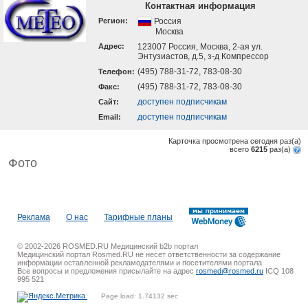
Контактная информация
Регион:
Россия
Москва
Адрес:
123007 Россия, Москва, 2-ая ул.
Энтузиастов, д.5, з-д Компрессор
(495) 788-31-72, 783-08-30
Телефон:
(495) 788-31-72, 783-08-30
Факс:
доступен подписчикам
Cайт:
доступен подписчикам
Email:
Карточка просмотрена сегодня
раз(a)
всего
6215
раз(a)
Фото
Реклама
О нас
Тарифные планы
© 2002-2026 ROSMED.RU Медицинский b2b портал
Медицинский портал Rosmed.RU не несет ответственности за содержание
информации оставленной рекламодателями и посетителями портала.
Все вопросы и предложения присылайте на адрес
rosmed@rosmed.ru
ICQ 108
995 521
Page load: 1.74132 sec