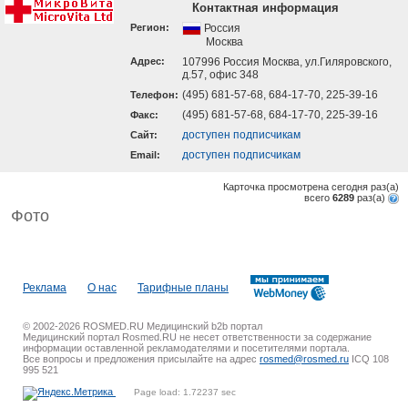
Контактная информация
Регион:
Россия
Москва
Адрес:
107996 Россия Москва, ул.Гиляровского,
д.57, офис 348
(495) 681-57-68, 684-17-70, 225-39-16
Телефон:
(495) 681-57-68, 684-17-70, 225-39-16
Факс:
доступен подписчикам
Cайт:
доступен подписчикам
Email:
Карточка просмотрена сегодня
раз(a)
всего
6289
раз(a)
Фото
Реклама
О нас
Тарифные планы
© 2002-2026 ROSMED.RU Медицинский b2b портал
Медицинский портал Rosmed.RU не несет ответственности за содержание
информации оставленной рекламодателями и посетителями портала.
Все вопросы и предложения присылайте на адрес
rosmed@rosmed.ru
ICQ 108
995 521
Page load: 1.72237 sec