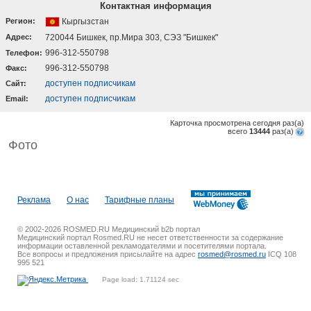
Контактная информация
Регион:
Кыргызстан
Адрес:
720044 Бишкек, пр.Мира 303, СЭЗ "Бишкек"
996-312-550798
Телефон:
996-312-550798
Факс:
доступен подписчикам
Cайт:
доступен подписчикам
Email:
Карточка просмотрена сегодня
раз(a)
всего
13444
раз(a)
Фото
Реклама
О нас
Тарифные планы
© 2002-2026 ROSMED.RU Медицинский b2b портал
Медицинский портал Rosmed.RU не несет ответственности за содержание
информации оставленной рекламодателями и посетителями портала.
Все вопросы и предложения присылайте на адрес
rosmed@rosmed.ru
ICQ 108
995 521
Page load: 1.71124 sec