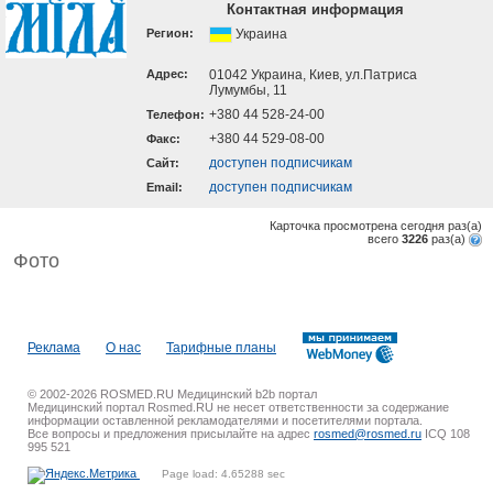
Контактная информация
Регион:
Украина
Адрес:
01042 Украина, Киев, ул.Патриса
Лумумбы, 11
+380 44 528-24-00
Телефон:
+380 44 529-08-00
Факс:
доступен подписчикам
Cайт:
доступен подписчикам
Email:
Карточка просмотрена сегодня
раз(a)
всего
3226
раз(a)
Фото
Реклама
О нас
Тарифные планы
© 2002-2026 ROSMED.RU Медицинский b2b портал
Медицинский портал Rosmed.RU не несет ответственности за содержание
информации оставленной рекламодателями и посетителями портала.
Все вопросы и предложения присылайте на адрес
rosmed@rosmed.ru
ICQ 108
995 521
Page load: 4.65288 sec