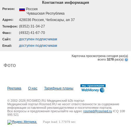
Контактная информация
Регион:
Россия
Чувашская Республика
Адрес:
428036 Россия, Чебоксары, ая 37
(8352) 31-34-27
Телефон:
(4932) 41-67-70
Факс:
доступен подписчикам
Cайт:
доступен подписчикам
Email:
Карточка просмотрена сегодня
раз(a)
всего
3278
раз(a)
Фото
Реклама
О нас
Тарифные планы
© 2002-2026 ROSMED.RU Медицинский b2b портал
Медицинский портал Rosmed.RU не несет ответственности за содержание
информации оставленной рекламодателями и посетителями портала.
Все вопросы и предложения присылайте на адрес
rosmed@rosmed.ru
ICQ 108
995 521
Page load: 1.77979 sec