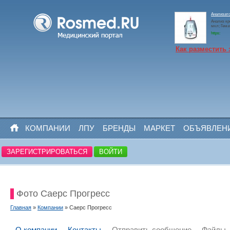
Анализато
Анализ кр
мкл; Гем
https:
Как разместить 
КОМПАНИИ
ЛПУ
БРЕНДЫ
МАРКЕТ
ОБЪЯВЛЕН
ЗАРЕГИСТРИРОВАТЬСЯ
ВОЙТИ
Фото Саерс Прогресс
Главная
»
Компании
» Саерс Прогресс
О компании
Контакты
Отправить сообщение
Файлы