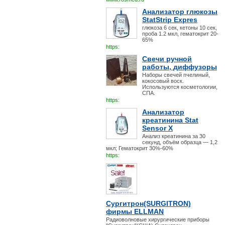
Анализатор глюкозы
StatStrip Expres
глюкоза 6 сек, кетоны 10 сек,
проба 1.2 мкл, гематокрит 20-
65%
https:
Свечи ручной
работы, диффузоры
Наборы свечей пчелиный,
кокосовый воск.
Используются косметологии,
СПА.
https:
Анализатор
креатинина Stat
Sensor X
Анализ креатинина за 30
секунд, объём образца — 1,2
мкл; Гематокрит 30%-60%
https:
Сургитрон(SURGITRON)
фирмы ELLMAN
Радиоволновые хирургические приборы