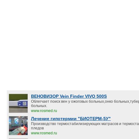
ВЕНОВИЗОР Vein Finder VIVO 500S
Облегчает поиск вен у ожоговых больных,онко больных,туб
больных.
www.rosmed.ru
Лечение гипотермии "БИОТЕРМ-5У"
Производство термостабилизирующих матрасов и термост
пледов
www.rosmed.ru