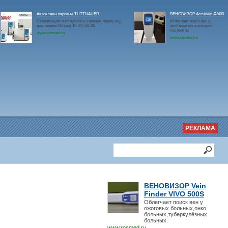
Автоклавы паровые TUTTNAUER
ВЕНОВИЗОР AccuVein AV400
Стерилизует инструменты горячим паром под
облегчает поиск вен у
давлением.Объём 19, 23, 64, 85.
проблемных категорий
пациентов
www.rosmed.ru
www.rosmed.ru
РЕКЛАМА
ВЕНОВИЗОР Vein
Finder VIVO 500S
Облегчает поиск вен у
ожоговых больных,онко
больных,туберкулёзных
больных.
www.rosmed.ru