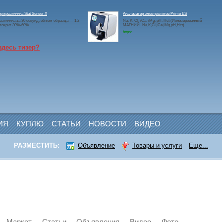
р креатинина Stat Sensor X
Анализатор электролитов Prime ES
еатинина за 30 секунд, объём образца — 1,2
Na, K, Cl, iCa, iMg, pH, Hct (Ионизированный
атокрит 30%-60%
МАГНИЙ+Na,K,Cl,iCa,iMg,pH,Hct)
https:
здесь тизер?
ИЯ
КУПЛЮ
СТАТЬИ
НОВОСТИ
ВИДЕО
РАЗМЕСТИТЬ:
Объявление
Товары и услуги
Еще...
Маркет
Статьи
Объявления
Видео
Фото