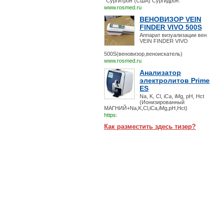
"Сургитрон"(США) Сургидрон.
www.rosmed.ru
ВЕНОВИЗОР VEIN
FINDER VIVO 500S
Аппарат визуализации вен
VEIN FINDER VIVO
500S(веновизор,веноискатель)
www.rosmed.ru
Анализатор
электролитов Prime
ES
Na, K, Cl, iCa, iMg, pH, Hct
(Ионизированный
МАГНИЙ+Na,K,Cl,iCa,iMg,pH,Hct)
https:
Как разместить здесь тизер?