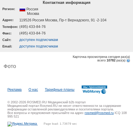
Контактная информация
Регион:
Россия
Москва
Адрес:
119526 Россия Москва, Пр-т Вернадского, 91 -2-104
(495) 433-84-76
Телефон:
(495) 433-84-76
Факс:
доступен подписчикам
Cайт:
доступен подписчикам
Email:
Карточка просмотрена сегодня
раз(a)
всего
10782
раз(a)
Фото
Реклама
О нас
Тарифные планы
© 2002-2026 ROSMED.RU Медицинский b2b портал
Медицинский портал Rosmed.RU не несет ответственности за содержание
информации оставленной рекламодателями и посетителями портала.
Все вопросы и предложения присылайте на адрес
rosmed@rosmed.ru
ICQ 108
995 521
Page load: 1.73679 sec