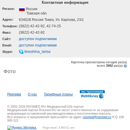
Контактная информация
Регион:
Россия
Томская обл.
Адрес:
634028 Россия Томск, Ул. Карпова, 23/1
(3822) 42-42-92, 42-74-25
Телефон:
(3822) 42-42-92
Факс:
доступен подписчикам
Cайт:
доступен подписчикам
Email:
timoshina_larisa
Skype:
Карточка просмотрена сегодня
раз(a)
всего
3992
раз(a)
Фото
Реклама
О нас
Тарифные планы
© 2002-2026 ROSMED.RU Медицинский b2b портал
Медицинский портал Rosmed.RU не несет ответственности за содержание
информации оставленной рекламодателями и посетителями портала.
Все вопросы и предложения присылайте на адрес
rosmed@rosmed.ru
ICQ 108
995 521
Page load: 3.80211 sec