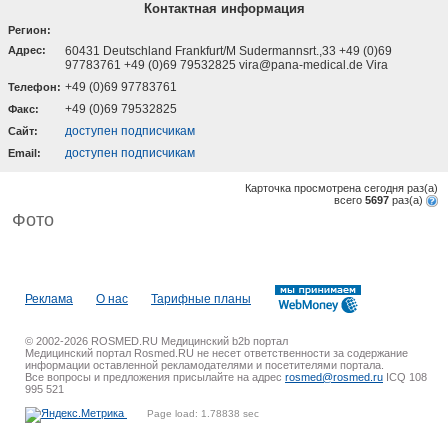
Контактная информация
Регион:
Адрес:
60431 Deutschland Frankfurt/M Sudermannsrt.,33 +49 (0)69
97783761 +49 (0)69 79532825 vira@pana-medical.de Vira
+49 (0)69 97783761
Телефон:
+49 (0)69 79532825
Факс:
доступен подписчикам
Cайт:
доступен подписчикам
Email:
Карточка просмотрена сегодня
раз(a)
всего
5697
раз(a)
Фото
Реклама
О нас
Тарифные планы
© 2002-2026 ROSMED.RU Медицинский b2b портал
Медицинский портал Rosmed.RU не несет ответственности за содержание
информации оставленной рекламодателями и посетителями портала.
Все вопросы и предложения присылайте на адрес
rosmed@rosmed.ru
ICQ 108
995 521
Page load: 1.78838 sec