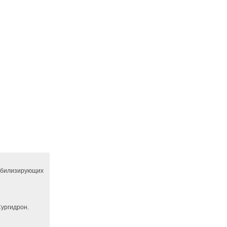
абилизирующих
ургидрон.