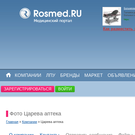
Больничн
Тележки д
больных 
https:
Как разместить 
КОМПАНИИ
ЛПУ
БРЕНДЫ
МАРКЕТ
ОБЪЯВЛЕН
ЗАРЕГИСТРИРОВАТЬСЯ
ВОЙТИ
Фото Царева аптека
Главная
»
Компании
» Царева аптека
О компании
Контакты
Отправить сообщение
Файлы