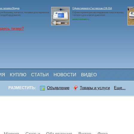
ые тележки Медин
Сфинктерометр Гастроскан-СФ-01А
ля больниц: каталки, тележки для перевозки
Сфинктерометрия-исследования тонуса мышц
и медоборудования.
тазового дна и вагин.давления.
www.rosmed.ru
здесь тизер?
ИЯ
КУПЛЮ
СТАТЬИ
НОВОСТИ
ВИДЕО
РАЗМЕСТИТЬ:
Объявление
Товары и услуги
Еще...
Маркет
Статьи
Объявления
Видео
Фото