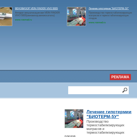
ВЕНОВИЗОР VEIN FINDER VIVO 500S
Лечение гипотермии "БИОТЕРМ-5У"
Аппарат визуализации вен VEIN FINDER
Производство термостабилизирующих
VIVO 500S(веновизор,веноискатель)
матрасов и термостабилизирующих
пледов
www.rosmed.ru
www.rosmed.ru
РЕКЛАМА
Лечение гипотермии
"БИОТЕРМ-5У"
Производство
термостабилизирующих
матрасов и
термостабилизирующих
пледов