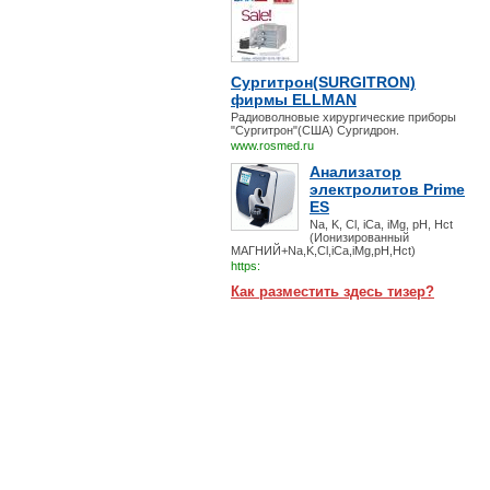
Сургитрон(SURGITRON)
фирмы ELLMAN
Радиоволновые хирургические приборы
"Сургитрон"(США) Сургидрон.
www.rosmed.ru
Анализатор
электролитов Prime
ES
Na, K, Cl, iCa, iMg, pH, Hct
(Ионизированный
МАГНИЙ+Na,K,Cl,iCa,iMg,pH,Hct)
https:
Как разместить здесь тизер?