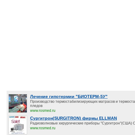
Лечение гипотермии "БИОТЕРМ-5У"
Производство термостабилизирующих матрасов и термост
пледов
www.rosmed.ru
Сургитрон(SURGITRON) фирмы ELLMAN
Радиоволновые хирургические приборы "Сургитрон"(США) С
www.rosmed.ru