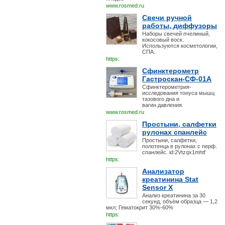
www.rosmed.ru
Свечи ручной
работы, диффузоры
Наборы свечей пчелиный,
кокосовый воск.
Используются косметологии,
СПА.
https:
Сфинктерометр
Гастроскан-СФ-01А
Сфинктерометрия-
исследования тонуса мышц
тазового дна и
вагин.давления.
www.rosmed.ru
Простыни, салфетки
рулонах спанлейс
Простыни, салфетки,
полотенца в рулонах с перф.
спанлейс. id:2Vtzqx1mhtf
https:
Анализатор
креатинина Stat
Sensor X
Анализ креатинина за 30
секунд, объём образца — 1,2
мкл; Гематокрит 30%-60%
https: