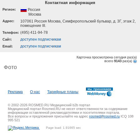
Контактная информация
Регион:
Россия
Москва
Адрес:
107061 Россия Москва, Симферопольский бульвар, д. 3Г, этаж 2,
помещение III.
(495) 411-94-78
Телефон:
доступен подписчикам
Cайт:
доступен подписчикам
Email:
Карточка просмотрена сегодня
раз(a)
всего
9143
раз(a)
Фото
Реклама
О нас
Тарифные планы
© 2002-2026 ROSMED.RU Медицинский b2b портал
Медицинский портал Rosmed.RU не несет ответственности за содержание
информации оставленной рекламодателями и посетителями портала.
Все вопросы и предложения присылайте на адрес
rosmed@rosmed.ru
ICQ 108
995 521
Page load: 1.91665 sec