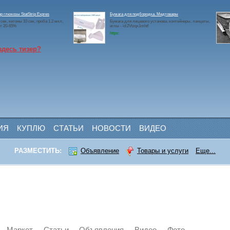
р глюкозы StatStrip Expres
Бумага для подбородка. Медтовары
сек, кетоны 10 сек, проба 1.2 мкл,
Бумага для лицевого установа, контейнеры, ланцеты,
т 20-65%
иглы - id:2Vtzqx1mhtf
https:
здесь тизер?
ИЯ
КУПЛЮ
СТАТЬИ
НОВОСТИ
ВИДЕО
РАЗМЕСТИТЬ:
Объявление
Товары и услуги
Еще...
Маркет
Статьи
Объявления
Видео
Фото