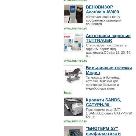
ВЕНОВИЗОР
AccuVein AV400
облегчает поиск вен у
проблемных категорий
пациентов
www.rosmed.ru
Автоклавы паровые
TUTTNAUER
Стерилизует инструменты
горячим паром под
давлением.Объём 19, 23, 64,
85.
www.rosmed.ru
Больничные тележки
Медин
Тележки для больниц:
каталки, тележки для
перевозки больных и
медоборудования.
https:
Кровати SANDS,
САТУРН-90.
Противоожоговая SAT-
1,SANDS,Кровать САТУРН-90
КМ-05
www.rosmed.ru
"БИОТЕРМ-5У"
профилактика и