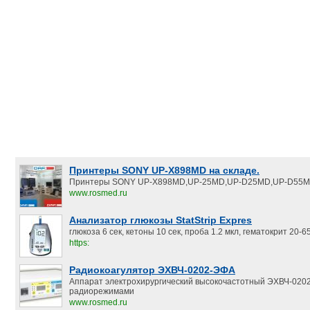
Принтеры SONY UP-X898MD на складе.
Принтеры SONY UP-X898MD,UP-25MD,UP-D25MD,UP-D55M
www.rosmed.ru
Анализатор глюкозы StatStrip Expres
глюкоза 6 сек, кетоны 10 сек, проба 1.2 мкл, гематокрит 20-
https:
Радиокоагулятор ЭХВЧ-0202-ЭФА
Аппарат электрохирургический высокочастотный ЭХВЧ-020
радиорежимами
www.rosmed.ru