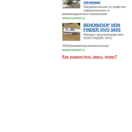
лечение
Нагревательное устройство
хирургического и
реанимационного назначения
www.rosmed.ru
ВЕНОВИЗОР VEIN
FINDER VIVO 500S
Аппарат визуализации вен
VEIN FINDER VIVO
500S(веновизор,веноискатель)
www.rosmed.ru
Как разместить здесь тизер?