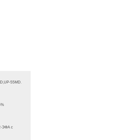
D,UP-55MD.
65%
2-ЭФА с