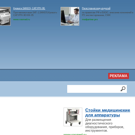
Кровати SANDS, САТУРН-90.
Регистрация мед.изделий
Противоожоговая SAT-1,SANDS,Кровать
по правилам РФ и ЕАЭС, внесение изменений в
САТУРН-90 КМ-05
РУ, инспектирование, СМК
www.rosmed.ru
medpartner.pro
РЕКЛАМА
Стойки медицинские
для аппаратуры
Для размещения
диагностического
оборудования, приборов,
инструментов.
www.rosmed.ru