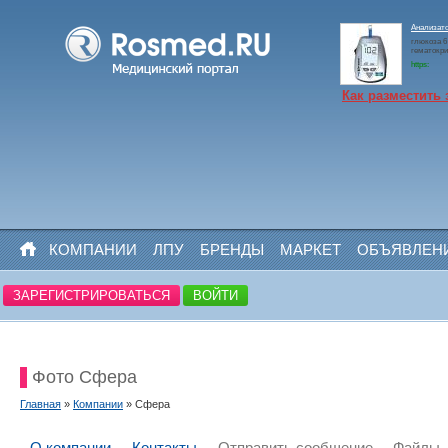
Анализато
глюкоза 6 
гематокри
https:
Как разместить 
КОМПАНИИ
ЛПУ
БРЕНДЫ
МАРКЕТ
ОБЪЯВЛЕН
ЗАРЕГИСТРИРОВАТЬСЯ
ВОЙТИ
Фото Сфера
Главная
»
Компании
» Сфера
О компании
Контакты
Отправить сообщение
Файлы