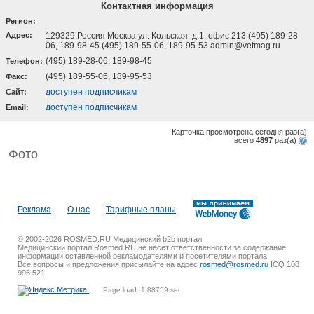
Контактная информация
Регион:
Адрес:
129329 Россия Москва ул. Кольская, д.1, офис 213 (495) 189-28-
06, 189-98-45 (495) 189-55-06, 189-95-53 admin@vetmag.ru
(495) 189-28-06, 189-98-45
Телефон:
(495) 189-55-06, 189-95-53
Факс:
доступен подписчикам
Cайт:
доступен подписчикам
Email:
Карточка просмотрена сегодня
раз(a)
всего
4897
раз(a)
Фото
Реклама
О нас
Тарифные планы
© 2002-2026 ROSMED.RU Медицинский b2b портал
Медицинский портал Rosmed.RU не несет ответственности за содержание
информации оставленной рекламодателями и посетителями портала.
Все вопросы и предложения присылайте на адрес
rosmed@rosmed.ru
ICQ 108
995 521
Page load: 1.88759 sec