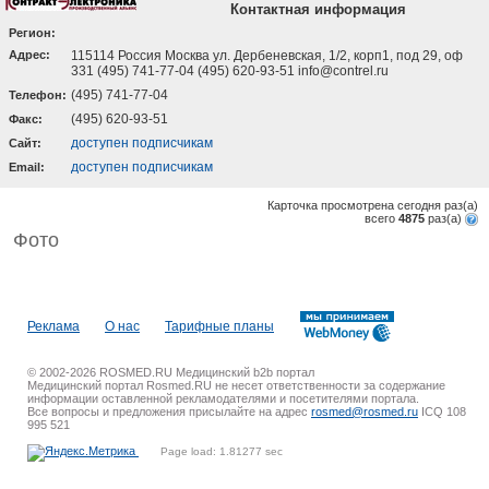
Контактная информация
Регион:
Адрес:
115114 Россия Москва ул. Дербеневская, 1/2, корп1, под 29, оф
331 (495) 741-77-04 (495) 620-93-51 info@contrel.ru
(495) 741-77-04
Телефон:
(495) 620-93-51
Факс:
доступен подписчикам
Cайт:
доступен подписчикам
Email:
Карточка просмотрена сегодня
раз(a)
всего
4875
раз(a)
Фото
Реклама
О нас
Тарифные планы
© 2002-2026 ROSMED.RU Медицинский b2b портал
Медицинский портал Rosmed.RU не несет ответственности за содержание
информации оставленной рекламодателями и посетителями портала.
Все вопросы и предложения присылайте на адрес
rosmed@rosmed.ru
ICQ 108
995 521
Page load: 1.81277 sec