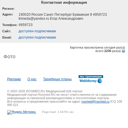
Контактная информация
Регион:
Адрес:
190020 Россия Санкт-Петербург Бумажная 9 4959723
trimeda@yandex.ru Егор Александрович
4959723
Телефон:
доступен подписчикам
Cайт:
доступен подписчикам
Email:
Карточка просмотрена сегодня
раз(a)
всего
2236
раз(a)
Фото
Реклама
О нас
Тарифные планы
© 2002-2026 ROSMED.RU Медицинский b2b портал
Медицинский портал Rosmed.RU не несет ответственности за содержание
информации оставленной рекламодателями и посетителями портала.
Все вопросы и предложения присылайте на адрес
rosmed@rosmed.ru
ICQ 108
995 521
Page load: 1.64701 sec