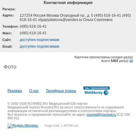
Контактная информация
Регион:
Адрес:
127254 Россия Москва Огородный пр., д. 5 (495) 618-16-41 (495)
618-16-41 olgapyatakova@yandex.ru Ольга Сергеевна
(495) 618-16-41
Телефон:
(495) 618-16-41
Факс:
доступен подписчикам
Cайт:
доступен подписчикам
Email:
Карточка просмотрена сегодня
раз(a)
всего
5402
раз(a)
Фото
Реклама
О нас
Тарифные планы
© 2002-2026 ROSMED.RU Медицинский b2b портал
Медицинский портал Rosmed.RU не несет ответственности за содержание
информации оставленной рекламодателями и посетителями портала.
Все вопросы и предложения присылайте на адрес
rosmed@rosmed.ru
ICQ 108
995 521
Page load: 1.98796 sec