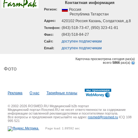
Контактная информация
Регион:
Россия
Республика Татарстан
Адрес:
420102 Россия Казань, Солдатская, д.8
(843) 518-73-47, (950) 323-41-81
Телефон:
(843) 518-84-27
Факс:
доступен подписчикам
Cайт:
доступен подписчикам
Email:
Карточка просмотрена сегодня
раз(a)
всего
5866
раз(a)
Фото
Реклама
О нас
Тарифные планы
© 2002-2026 ROSMED.RU Медицинский b2b портал
Медицинский портал Rosmed.RU не несет ответственности за содержание
информации оставленной рекламодателями и посетителями портала.
Все вопросы и предложения присылайте на адрес
rosmed@rosmed.ru
ICQ 108
995 521
Page load: 1.89592 sec