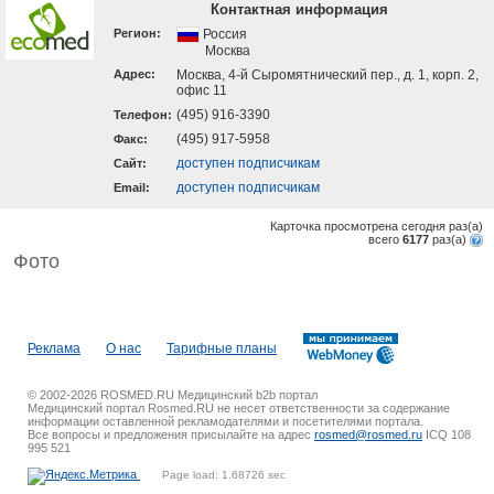
Контактная информация
Регион:
Россия
Москва
Адрес:
Москва, 4-й Сыромятнический пер., д. 1, корп. 2,
офис 11
(495) 916-3390
Телефон:
(495) 917-5958
Факс:
доступен подписчикам
Cайт:
доступен подписчикам
Email:
Карточка просмотрена сегодня
раз(a)
всего
6177
раз(a)
Фото
Реклама
О нас
Тарифные планы
© 2002-2026 ROSMED.RU Медицинский b2b портал
Медицинский портал Rosmed.RU не несет ответственности за содержание
информации оставленной рекламодателями и посетителями портала.
Все вопросы и предложения присылайте на адрес
rosmed@rosmed.ru
ICQ 108
995 521
Page load: 1.68726 sec