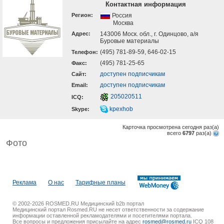
Контактная информация
Регион:
Россия
Москва
Адрес:
143006 Моск. обл., г. Одинцово, а/я
Буровые материалы
(495) 781-89-59, 646-02-15
Телефон:
(495) 781-25-65
Факс:
доступен подписчикам
Cайт:
доступен подписчикам
Email:
205020511
ICQ:
kpexhob
Skype:
Карточка просмотрена сегодня
раз(a)
всего
6797
раз(a)
Фото
Реклама
О нас
Тарифные планы
© 2002-2026 ROSMED.RU Медицинский b2b портал
Медицинский портал Rosmed.RU не несет ответственности за содержание
информации оставленной рекламодателями и посетителями портала.
Все вопросы и предложения присылайте на адрес
rosmed@rosmed.ru
ICQ 108