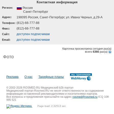
Контактная информация
Регион:
Россия
Санкт-Петербург
Адрес:
198095 Россия, Санкт-Петербург, ул. Ивана Черных, д.29-А
(812)-66-777-88
Телефон:
(812)-66-777-88
Факс:
доступен подписчикам
Cайт:
доступен подписчикам
Email:
Карточка просмотрена сегодня
раз(a)
всего
6366
раз(a)
Фото
Реклама
О нас
Тарифные планы
© 2002-2026 ROSMED.RU Медицинский b2b портал
Медицинский портал Rosmed.RU не несет ответственности за содержание
информации оставленной рекламодателями и посетителями портала.
Все вопросы и предложения присылайте на адрес
rosmed@rosmed.ru
ICQ 108
995 521
Page load: 2.32513 sec