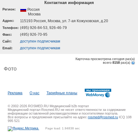
Контактная информация
Регион:
Россия
Москва
Адрес:
115193 Россия, Москва, ул. 7-ая Кожуховская, д.20
(495) 926-84-53, 926-46-79
Телефон:
(495) 926-70-95
Факс:
доступен подписчикам
Cайт:
доступен подписчикам
Email:
Карточка просмотрена сегодня
раз(a)
всего
8158
раз(a)
Фото
Реклама
О нас
Тарифные планы
© 2002-2026 ROSMED.RU Медицинский b2b портал
Медицинский портал Rosmed.RU не несет ответственности за содержание
информации оставленной рекламодателями и посетителями портала.
Все вопросы и предложения присылайте на адрес
rosmed@rosmed.ru
ICQ 108
995 521
Page load: 1.94838 sec