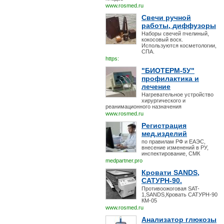
www.rosmed.ru
Свечи ручной
работы, диффузоры
Наборы свечей пчелиный,
кокосовый воск.
Используются косметологии,
СПА.
https:
"БИОТЕРМ-5У"
профилактика и
лечение
Нагревательное устройство
хирургического и
реанимационного назначения
www.rosmed.ru
Регистрация
мед.изделий
по правилам РФ и ЕАЭС,
внесение изменений в РУ,
инспектирование, СМК
medpartner.pro
Кровати SANDS,
САТУРН-90.
Противоожоговая SAT-
1,SANDS,Кровать САТУРН-90
КМ-05
www.rosmed.ru
Анализатор глюкозы