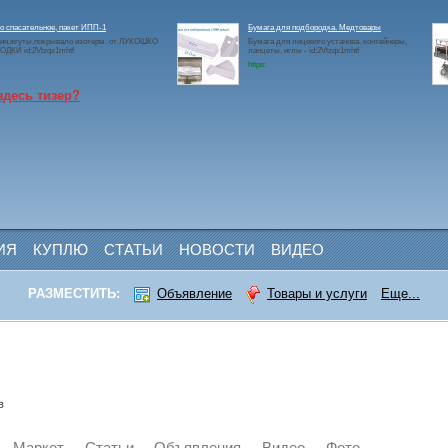
 спасательное, пакет ИПП-1
Бумага для подбородка. Медтовары
ия,жгуты,покрывало изотерм. от ЛУКОШКО
Бумага для лицевого установа, контейнеры,
ДКИ id:2Vtzqx1mhtf
ланцеты, иглы - id:2Vtzqx1mhtf
https:
здесь тизер?
ИЯ
КУПЛЮ
СТАТЬИ
НОВОСТИ
ВИДЕО
РАЗМЕСТИТЬ:
Объявление
Товары и услуги
Еще...
в
Маркет
Статьи
Объявления
Видео
Фото