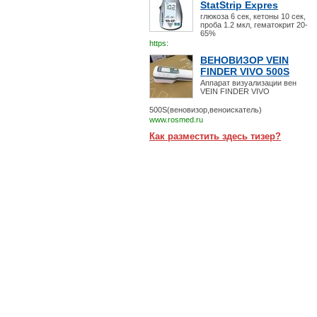
StatStrip Expres
глюкоза 6 сек, кетоны 10 сек,
проба 1.2 мкл, гематокрит 20-
65%
https:
ВЕНОВИЗОР VEIN
FINDER VIVO 500S
Аппарат визуализации вен
VEIN FINDER VIVO
500S(веновизор,веноискатель)
www.rosmed.ru
Как разместить здесь тизер?