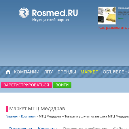
Покрывало
медиздел
МЕДРАСХО
https:
Как разместить 
КОМПАНИИ
ЛПУ
БРЕНДЫ
МАРКЕТ
ОБЪЯВЛЕН
ЗАРЕГИСТРИРОВАТЬСЯ
ВОЙТИ
Маркет МТЦ Медздрав
Главная
»
Компании
» МТЦ Медздрав » Товары и услуги поставщика МТЦ Медздра
О компании
Контакты
Отправить сообщение
Файлы