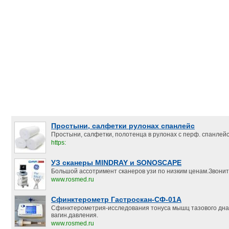
Простыни, салфетки рулонах спанлейс
Простыни, салфетки, полотенца в рулонах с перф. спанлейс.
https:
УЗ сканеры MINDRAY и SONOSCAPE
Большой ассотримент сканеров узи по низким ценам.Звонит
www.rosmed.ru
Сфинктерометр Гастроскан-СФ-01А
Сфинктерометрия-исследования тонуса мышц тазового дна
вагин.давления.
www.rosmed.ru