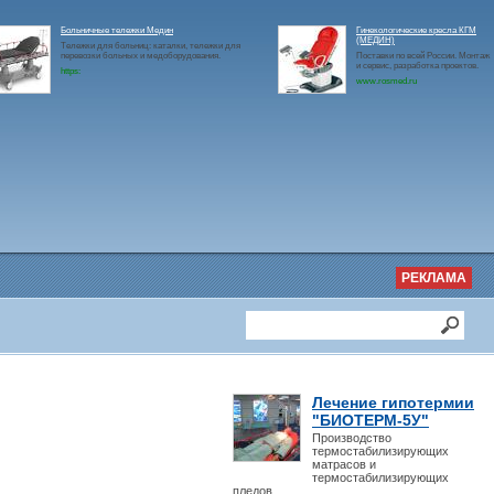
Больничные тележки Медин
Гинекологические кресла КГМ
(МЕДИН)
Тележки для больниц: каталки, тележки для
перевозки больных и медоборудования.
Поставки по всей России. Монтаж
и сервис, разработка проектов.
https:
www.rosmed.ru
РЕКЛАМА
Лечение гипотермии
"БИОТЕРМ-5У"
Производство
термостабилизирующих
матрасов и
термостабилизирующих
пледов