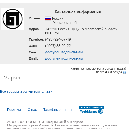
Контактная информация
Регион:
Россия
Московская обл.
Адрес:
142290 Россия Пущино Московской области
ИБП РАН
(495) 924-57-49
Телефон:
(4967) 33-05-22
Факс:
доступен подписчикам
Cайт:
доступен подписчикам
Email:
Карточка просмотрена сегодня
раз(a)
всего
4398
раз(a)
Маркет
Все товары и услуги компании »
Реклама
О нас
Тарифные планы
© 2002-2026 ROSMED.RU Медицинский b2b портал
Медицинский портал Rosmed.RU не несет ответственности за содержание
информации оставленной рекламодателями и посетителями портала.