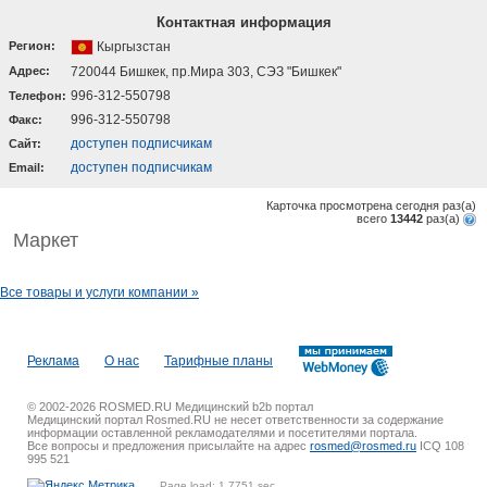
Контактная информация
Регион:
Кыргызстан
Адрес:
720044 Бишкек, пр.Мира 303, СЭЗ "Бишкек"
996-312-550798
Телефон:
996-312-550798
Факс:
доступен подписчикам
Cайт:
доступен подписчикам
Email:
Карточка просмотрена сегодня
раз(a)
всего
13442
раз(a)
Маркет
Все товары и услуги компании »
Реклама
О нас
Тарифные планы
© 2002-2026 ROSMED.RU Медицинский b2b портал
Медицинский портал Rosmed.RU не несет ответственности за содержание
информации оставленной рекламодателями и посетителями портала.
Все вопросы и предложения присылайте на адрес
rosmed@rosmed.ru
ICQ 108
995 521
Page load: 1.7751 sec