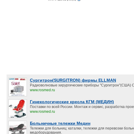
Сургитрон(SURGITRON) фирмы ELLMAN
Радиоволновые хирургические приборы "Сургитрон"(США) С
www.rosmed.ru
Гинекологические кресла КГМ (МЕДИН)
Поставки по всей России. Монтаж и сервис, разработка прое
www.rosmed.ru
Больничные тележки Медин
Тележки для больниц: каталки, тележки для перевозки боль
медоборудования.