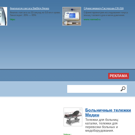
Анализатор лактата StatStrip Xpress
Сфинктерометр Гастроскан-СФ-01А
Анализ лактата за 13 секунд из 0,6 мкл крови,
Сфинктерометрия-исследования тонуса
Гематокрит: 20% — 65%
мышц тазового дна и вагин.давления.
https:
www.rosmed.ru
РЕКЛАМА
Больничные тележки
Медин
Тележки для больниц:
каталки, тележки для
перевозки больных и
медоборудования.
https: