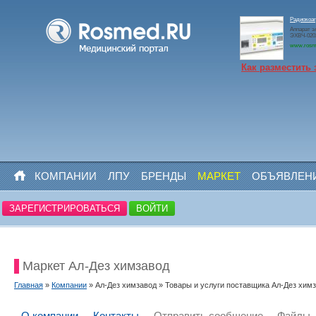
Радиокоа
Аппарат э
ЭХВЧ-020
www.rosm
Как разместить 
КОМПАНИИ
ЛПУ
БРЕНДЫ
МАРКЕТ
ОБЪЯВЛЕН
ЗАРЕГИСТРИРОВАТЬСЯ
ВОЙТИ
Маркет Ал-Дез химзавод
Главная
»
Компании
» Ал-Дез химзавод » Товары и услуги поставщика Ал-Дез хим
О компании
Контакты
Отправить сообщение
Файлы