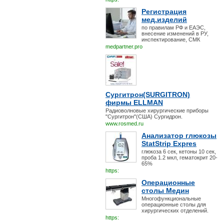
Регистрация
мед.изделий
по правилам РФ и ЕАЭС,
внесение изменений в РУ,
инспектирование, СМК
medpartner.pro
Сургитрон(SURGITRON)
фирмы ELLMAN
Радиоволновые хирургические приборы
"Сургитрон"(США) Сургидрон.
www.rosmed.ru
Анализатор глюкозы
StatStrip Expres
глюкоза 6 сек, кетоны 10 сек,
проба 1.2 мкл, гематокрит 20-
65%
https:
Операционные
столы Медин
Многофункциональные
операционные столы для
хирургических отделений.
https: