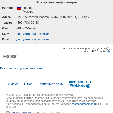
Контактная информация
Регион:
Россия
Москва
Адрес:
127055 Россия Москва, Тихвинский пер., д.11, стр.2
(495) 788-09-83
Телефон:
(495) 755-77-61
Факс:
доступен подписчикам
Cайт:
доступен подписчикам
Email:
Карточка просмотрена сегодня
раз(a)
всего
6013
раз(a)
Маркет
Все товары и услуги компании »
Реклама
О нас
Тарифные планы
© 2002-2026 ROSMED.RU Медицинский b2b портал
Медицинский портал Rosmed.RU не несет ответственности за содержание
информации оставленной рекламодателями и посетителями портала.
Все вопросы и предложения присылайте на адрес
rosmed@rosmed.ru
ICQ 108
995 521