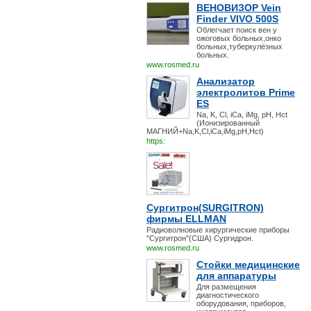
ВЕНОВИЗОР Vein
Finder VIVO 500S
Облегчает поиск вен у
ожоговых больных,онко
больных,туберкулёзных
больных.
www.rosmed.ru
Анализатор
электролитов Prime
ES
Na, K, Cl, iCa, iMg, pH, Hct
(Ионизированный
МАГНИЙ+Na,K,Cl,iCa,iMg,pH,Hct)
https:
Сургитрон(SURGITRON)
фирмы ELLMAN
Радиоволновые хирургические приборы
"Сургитрон"(США) Сургидрон.
www.rosmed.ru
Стойки медицинские
для аппаратуры
Для размещения
диагностического
оборудования, приборов,