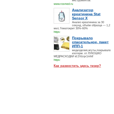
инструментов.
www.rosmed.ru
Анализатор
креатинина Stat
Sensor X
Анализ креатинина за 30
секунд, объём образца — 1,2
мкл; Гематокрит 30%-60%
https:
Покрывало
спасательное, пакет
ИПП-1
медизделия,жгуты,покрывало
изотерм. от ЛУКОШКО
МЕДРАСХОДКИ id:2Vtzqx1mhtf
https:
Как разместить здесь тизер?