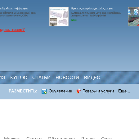
чной работы, диффузоры
Бумага для подбородка. Медтовары
ечей пчелиный, кокосовый воск.
Бумага для лицевого установа, контейнеры,
ются косметологии, СПА.
ланцеты, иглы - id:2Vtzqx1mhtf
https:
здесь тизер?
ИЯ
КУПЛЮ
СТАТЬИ
НОВОСТИ
ВИДЕО
РАЗМЕСТИТЬ:
Объявление
Товары и услуги
Еще...
Маркет
Статьи
Объявления
Видео
Фото