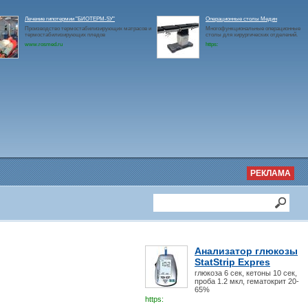
Лечение гипотермии "БИОТЕРМ-5У"
Операционные столы Медин
Производство термостабилизирующих матрасов и
Многофункциональные операционные
термостабилизирующих пледов
столы для хирургических отделений.
www.rosmed.ru
https:
РЕКЛАМА
Анализатор глюкозы
StatStrip Expres
глюкоза 6 сек, кетоны 10 сек,
проба 1.2 мкл, гематокрит 20-
65%
https: