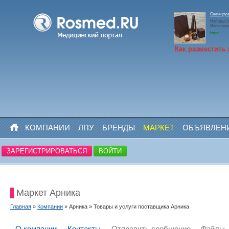
Свечи ру
Наборы св
Использу
https:
Как разместить 
КОМПАНИИ
ЛПУ
БРЕНДЫ
МАРКЕТ
ОБЪЯВЛЕН
ЗАРЕГИСТРИРОВАТЬСЯ
ВОЙТИ
Маркет Арника
Главная
»
Компании
» Арника » Товары и услуги поставщика Арника
О компании
Контакты
Отправить сообщение
Файлы