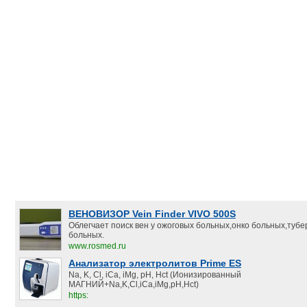
ВЕНОВИЗОР Vein Finder VIVO 500S
Облегчает поиск вен у ожоговых больных,онко больных,туб
больных.
www.rosmed.ru
Анализатор электролитов Prime ES
Na, K, Cl, iCa, iMg, pH, Hct (Ионизированный
МАГНИЙ+Na,K,Cl,iCa,iMg,pH,Hct)
https: