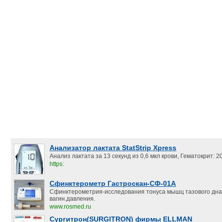
Анализатор лактата StatStrip Xpress
Анализ лактата за 13 секунд из 0,6 мкл крови, Гематокрит:
https:
Сфинктерометр Гастроскан-СФ-01А
Сфинктерометрия-исследования тонуса мышц тазового дна
вагин.давления.
www.rosmed.ru
Сургитрон(SURGITRON) фирмы ELLMAN