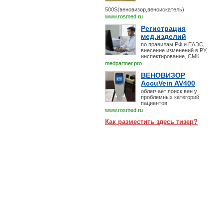
500S(веновизор,веноискатель)
www.rosmed.ru
Регистрация
мед.изделий
по правилам РФ и ЕАЭС,
внесение изменений в РУ,
инспектирование, СМК
medpartner.pro
ВЕНОВИЗОР
AccuVein AV400
облегчает поиск вен у
проблемных категорий
пациентов
www.rosmed.ru
Как разместить здесь тизер?