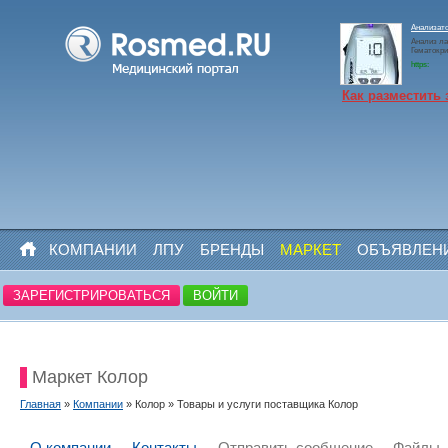
Анализато
Анализ ла
Гематокр
https:
Как разместить 
КОМПАНИИ
ЛПУ
БРЕНДЫ
МАРКЕТ
ОБЪЯВЛЕН
ЗАРЕГИСТРИРОВАТЬСЯ
ВОЙТИ
Маркет Колор
Главная
»
Компании
» Колор » Товары и услуги поставщика Колор
О компании
Контакты
Отправить сообщение
Файлы