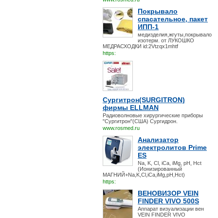
Покрывало
спасательное, пакет
ИПП-1
медизделия,жгуты,покрывало
изотерм. от ЛУКОШКО
МЕДРАСХОДКИ id:2Vtzqx1mhtf
https:
Сургитрон(SURGITRON)
фирмы ELLMAN
Радиоволновые хирургические приборы
"Сургитрон"(США) Сургидрон.
www.rosmed.ru
Анализатор
электролитов Prime
ES
Na, K, Cl, iCa, iMg, pH, Hct
(Ионизированный
МАГНИЙ+Na,K,Cl,iCa,iMg,pH,Hct)
https:
ВЕНОВИЗОР VEIN
FINDER VIVO 500S
Аппарат визуализации вен
VEIN FINDER VIVO