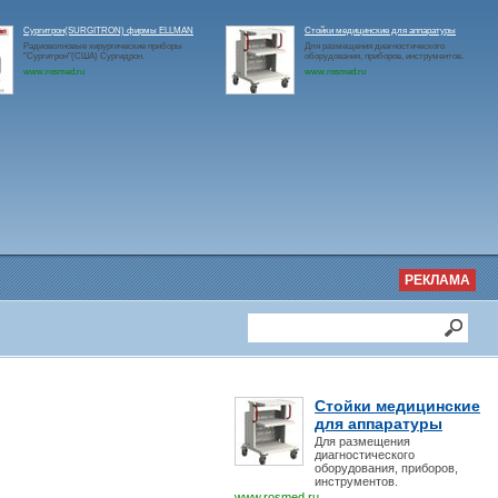
Сургитрон(SURGITRON) фирмы ELLMAN
Стойки медицинские для аппаратуры
Радиоволновые хирургические приборы
Для размещения диагностического
"Сургитрон"(США) Сургидрон.
оборудования, приборов, инструментов.
www.rosmed.ru
www.rosmed.ru
РЕКЛАМА
Стойки медицинские
для аппаратуры
Для размещения
диагностического
оборудования, приборов,
инструментов.
www.rosmed.ru