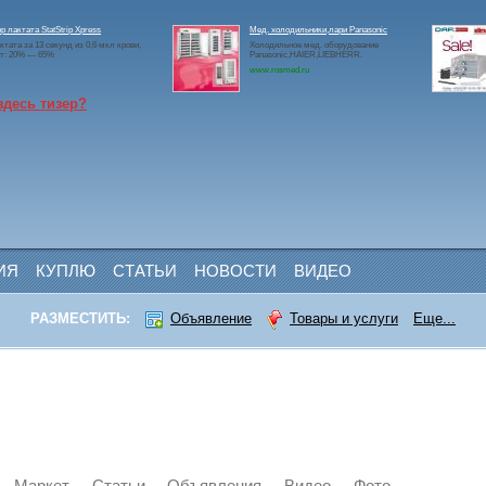
р лактата StatStrip Xpress
Мед. холодильники,лари Panasonic
ктата за 13 секунд из 0,6 мкл крови,
Холодильное мед. оборудование
ит: 20% — 65%
Panasonic,HAIER,LIEBHERR.
www.rosmed.ru
здесь тизер?
ИЯ
КУПЛЮ
СТАТЬИ
НОВОСТИ
ВИДЕО
РАЗМЕСТИТЬ:
Объявление
Товары и услуги
Еще...
Маркет
Статьи
Объявления
Видео
Фото