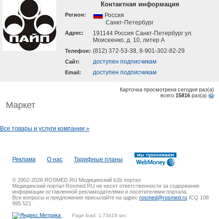
Контактная информация
Регион:
Россия
Санкт-Петербург
Адрес:
191144 Россия Санкт-Петербург ул.
Моисеенко, д. 10, литер А
(812) 372-53-38, 8-901-302-82-29
Телефон:
доступен подписчикам
Cайт:
доступен подписчикам
Email:
Карточка просмотрена сегодня
раз(a)
всего
15816
раз(a)
Маркет
Все товары и услуги компании »
Реклама
О нас
Тарифные планы
© 2002-2026 ROSMED.RU Медицинский b2b портал
Медицинский портал Rosmed.RU не несет ответственности за содержание
информации оставленной рекламодателями и посетителями портала.
Все вопросы и предложения присылайте на адрес
rosmed@rosmed.ru
ICQ 108
995 521
Page load: 1.73419 sec