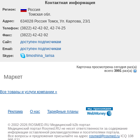
Контактная информация
Регион:
Россия
Томская обл.
Адрес:
634028 Россия Томск, Ул. Карпова, 23/1
(3822) 42-42-92, 42-74-25
Телефон:
(3822) 42-42-92
Факс:
доступен подписчикам
Cайт:
доступен подписчикам
Email:
timoshina_larisa
Skype:
Карточка просмотрена сегодня
раз(a)
всего
3991
раз(a)
Маркет
Все товары и услуги компании »
Реклама
О нас
Тарифные планы
© 2002-2026 ROSMED.RU Медицинский b2b портал
Медицинский портал Rosmed.RU не несет ответственности за содержание
информации оставленной рекламодателями и посетителями портала.
Все вопросы и предложения присылайте на адрес
rosmed@rosmed.ru
ICQ 108
995 521