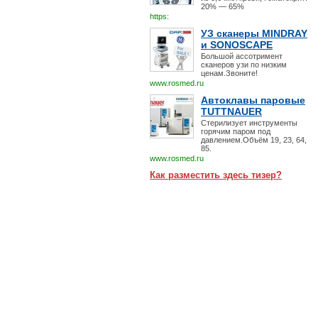
20% — 65%
https:
УЗ сканеры MINDRAY
и SONOSCAPE
Большой ассотримент
сканеров узи по низким
ценам.Звоните!
www.rosmed.ru
Автоклавы паровые
TUTTNAUER
Стерилизует инструменты
горячим паром под
давлением.Объём 19, 23, 64,
85.
www.rosmed.ru
Как разместить здесь тизер?