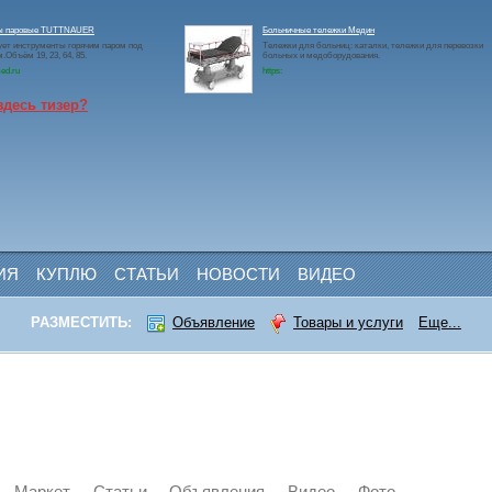
ы паровые TUTTNAUER
Больничные тележки Медин
ет инструменты горячим паром под
Тележки для больниц: каталки, тележки для перевозки
.Объём 19, 23, 64, 85.
больных и медоборудования.
ed.ru
https:
здесь тизер?
ИЯ
КУПЛЮ
СТАТЬИ
НОВОСТИ
ВИДЕО
РАЗМЕСТИТЬ:
Объявление
Товары и услуги
Еще...
Маркет
Статьи
Объявления
Видео
Фото