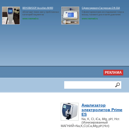
ВЕНОВИЗОР AccuVein AV400
Сфинктерометр Гастроскан-СФ-01А
облегчает поиск вен у проблемных
Сфинктерометрия-исследования тонуса
категорий пациентов
мышц тазового дна и вагин.давления.
www.rosmed.ru
www.rosmed.ru
РЕКЛАМА
Анализатор
электролитов Prime
ES
Na, K, Cl, iCa, iMg, pH, Hct
(Ионизированный
МАГНИЙ+Na,K,Cl,iCa,iMg,pH,Hct)