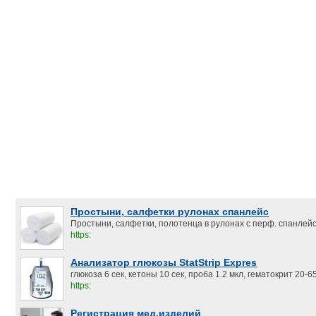
Простыни, салфетки рулонах спанлейс
Простыни, салфетки, полотенца в рулонах с перф. спанлейс.
https:
Анализатор глюкозы StatStrip Expres
глюкоза 6 сек, кетоны 10 сек, проба 1.2 мкл, гематокрит 20-
https:
Регистрация мед.изделий