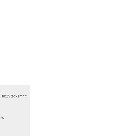
 id:2Vtzqx1mhtf
65%