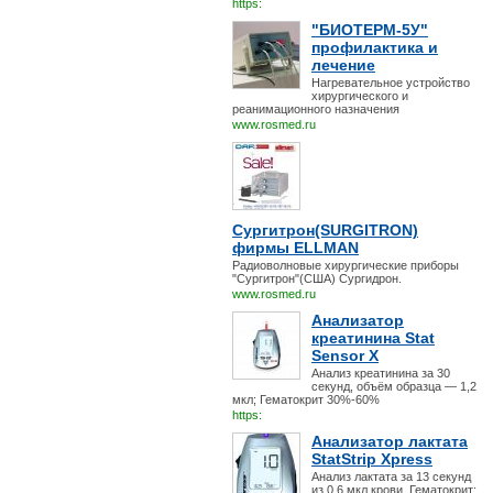
https:
"БИОТЕРМ-5У"
профилактика и
лечение
Нагревательное устройство
хирургического и
реанимационного назначения
www.rosmed.ru
Сургитрон(SURGITRON)
фирмы ELLMAN
Радиоволновые хирургические приборы
"Сургитрон"(США) Сургидрон.
www.rosmed.ru
Анализатор
креатинина Stat
Sensor X
Анализ креатинина за 30
секунд, объём образца — 1,2
мкл; Гематокрит 30%-60%
https:
Анализатор лактата
StatStrip Xpress
Анализ лактата за 13 секунд
из 0,6 мкл крови, Гематокрит: