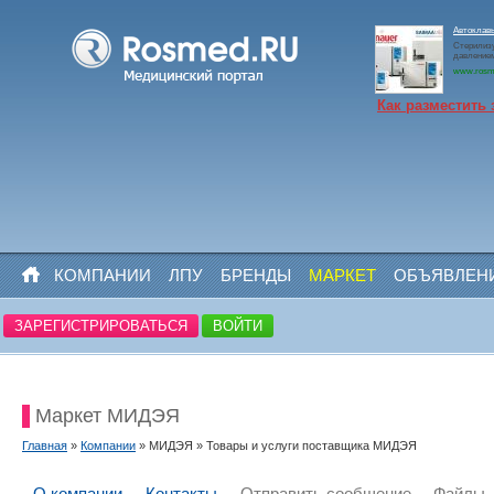
Автоклав
Стерилизу
давлением
www.rosm
Как разместить 
КОМПАНИИ
ЛПУ
БРЕНДЫ
МАРКЕТ
ОБЪЯВЛЕН
ЗАРЕГИСТРИРОВАТЬСЯ
ВОЙТИ
Маркет МИДЭЯ
Главная
»
Компании
» МИДЭЯ » Товары и услуги поставщика МИДЭЯ
О компании
Контакты
Отправить сообщение
Файлы