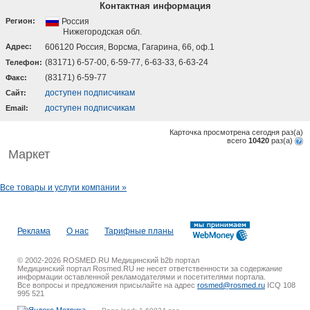
Контактная информация
Регион:
Россия
Нижегородская обл.
Адрес:
606120 Россия, Ворсма, Гагарина, 66, оф.1
(83171) 6-57-00, 6-59-77, 6-63-33, 6-63-24
Телефон:
(83171) 6-59-77
Факс:
доступен подписчикам
Cайт:
доступен подписчикам
Email:
Карточка просмотрена сегодня
раз(a)
всего
10420
раз(a)
Маркет
Все товары и услуги компании »
Реклама
О нас
Тарифные планы
© 2002-2026 ROSMED.RU Медицинский b2b портал
Медицинский портал Rosmed.RU не несет ответственности за содержание
информации оставленной рекламодателями и посетителями портала.
Все вопросы и предложения присылайте на адрес
rosmed@rosmed.ru
ICQ 108
995 521