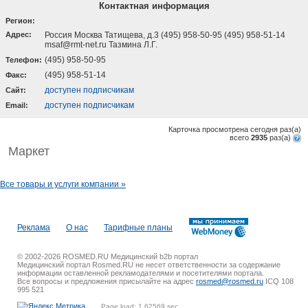
Контактная информация
Регион:
Адрес:
Россия Москва Татищева, д.3 (495) 958-50-95 (495) 958-51-14
msaf@rmt-net.ru Тазмина Л.Г.
(495) 958-50-95
Телефон:
(495) 958-51-14
Факс:
доступен подписчикам
Cайт:
доступен подписчикам
Email:
Карточка просмотрена сегодня
раз(a)
всего
2935
раз(a)
Маркет
Все товары и услуги компании »
Реклама
О нас
Тарифные планы
© 2002-2026 ROSMED.RU Медицинский b2b портал
Медицинский портал Rosmed.RU не несет ответственности за содержание
информации оставленной рекламодателями и посетителями портала.
Все вопросы и предложения присылайте на адрес
rosmed@rosmed.ru
ICQ 108
995 521
Page load: 1.62569 sec