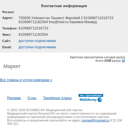
Контактная информация
Регион:
Адрес:
700000 Узбекистан Ташкент Фаробий 2 810998711016723
810998711182564 tma@mail.ru Каримов Махмуд
810998711016723
Телефон:
810998711182564
Факс:
доступен подписчикам
Cайт:
доступен подписчикам
Email:
Карточка просмотрена сегодня
раз(a)
всего
2438
раз(a)
Маркет
Все товары и услуги компании »
Реклама
О нас
Тарифные планы
© 2002-2026 ROSMED.RU Медицинский b2b портал
Медицинский портал Rosmed.RU не несет ответственности за содержание
информации оставленной рекламодателями и посетителями портала.
Все вопросы и предложения присылайте на адрес
rosmed@rosmed.ru
ICQ 108
995 521