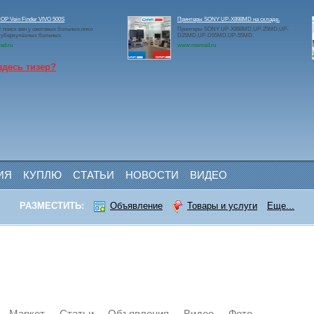
Р Vein Finder VIVO 500S
Принтеры SONY UP-X898MD на складе.
 поиск вен у ожоговых больных,онко
Принтеры SONY UP-X898MD,UP-25MD,UP-
туберкулёзных больных.
D25MD,UP-D55MD,UP-55MD.
ed.ru
www.rosmed.ru
здесь тизер?
ИЯ
КУПЛЮ
СТАТЬИ
НОВОСТИ
ВИДЕО
РАЗМЕСТИТЬ:
Объявление
Товары и услуги
Еще...
Маркет
Статьи
Объявления
Видео
Фото