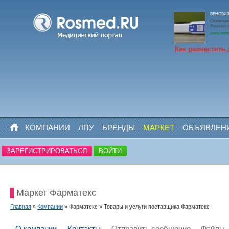
ВЕНОВИЗО
Облегчает
больных,
www.rosm
Как разместить 
КОМПАНИИ
ЛПУ
БРЕНДЫ
МАРКЕТ
ОБЪЯВЛЕН
ЗАРЕГИСТРИРОВАТЬСЯ
ВОЙТИ
Маркет Фарматекс
Главная
»
Компании
» Фарматекс » Товары и услуги поставщика Фарматекс
О компании
Контакты
Отправить сообщение
Файлы