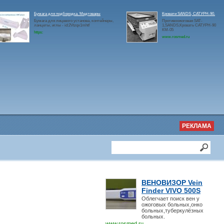
Бумага для подбородка. Медтовары
Кровати SANDS, САТУРН-90.
Бумага для лицевого установа, контейнеры,
Противоожоговая SAT-
ланцеты, иглы - id:2Vtzqx1mhtf
1,SANDS,Кровать САТУРН-90
КМ-05
https:
www.rosmed.ru
РЕКЛАМА
ВЕНОВИЗОР Vein
Finder VIVO 500S
Облегчает поиск вен у
ожоговых больных,онко
больных,туберкулёзных
больных.
www.rosmed.ru