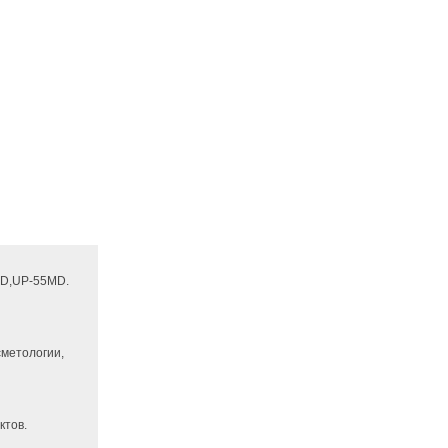
D,UP-55MD.
сметологии,
ктов.