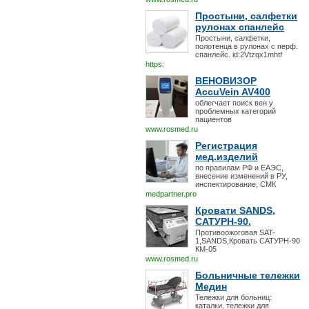
Простыни, салфетки
рулонах спанлейс
Простыни, салфетки,
полотенца в рулонах с перф.
спанлейс. id:2Vtzqx1mhtf
https:
ВЕНОВИЗОР
AccuVein AV400
облегчает поиск вен у
проблемных категорий
пациентов
www.rosmed.ru
Регистрация
мед.изделий
по правилам РФ и ЕАЭС,
внесение изменений в РУ,
инспектирование, СМК
medpartner.pro
Кровати SANDS,
САТУРН-90.
Противоожоговая SAT-
1,SANDS,Кровать САТУРН-90
КМ-05
www.rosmed.ru
Больничные тележки
Медин
Тележки для больниц:
каталки, тележки для