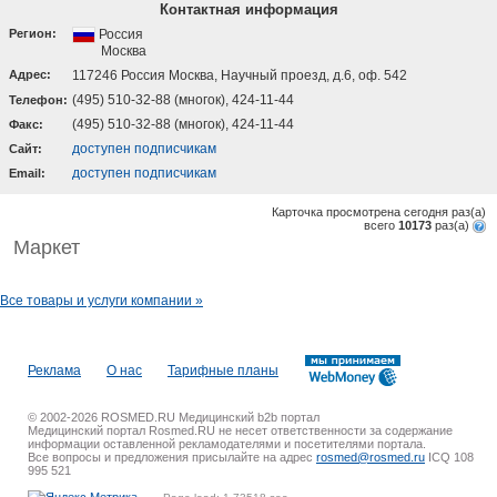
Контактная информация
Регион:
Россия
Москва
Адрес:
117246 Россия Москва, Научный проезд, д.6, оф. 542
(495) 510-32-88 (многок), 424-11-44
Телефон:
(495) 510-32-88 (многок), 424-11-44
Факс:
доступен подписчикам
Cайт:
доступен подписчикам
Email:
Карточка просмотрена сегодня
раз(a)
всего
10173
раз(a)
Маркет
Все товары и услуги компании »
Реклама
О нас
Тарифные планы
© 2002-2026 ROSMED.RU Медицинский b2b портал
Медицинский портал Rosmed.RU не несет ответственности за содержание
информации оставленной рекламодателями и посетителями портала.
Все вопросы и предложения присылайте на адрес
rosmed@rosmed.ru
ICQ 108
995 521