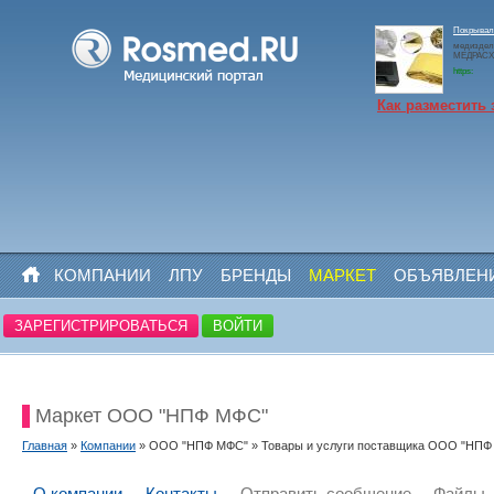
Покрывало
медиздел
МЕДРАСХО
https:
Как разместить 
КОМПАНИИ
ЛПУ
БРЕНДЫ
МАРКЕТ
ОБЪЯВЛЕН
ЗАРЕГИСТРИРОВАТЬСЯ
ВОЙТИ
Маркет ООО "НПФ МФС"
Главная
»
Компании
» ООО "НПФ МФС" » Товары и услуги поставщика ООО "НПФ
О компании
Контакты
Отправить сообщение
Файлы