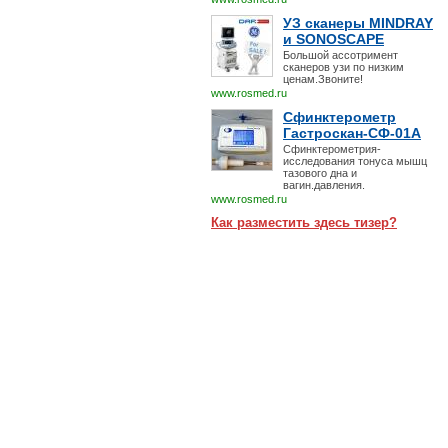
УЗ сканеры MINDRAY
и SONOSCAPE
Большой ассотримент
сканеров узи по низким
ценам.Звоните!
www.rosmed.ru
Сфинктерометр
Гастроскан-СФ-01А
Сфинктерометрия-
исследования тонуса мышц
тазового дна и
вагин.давления.
www.rosmed.ru
Как разместить здесь тизер?