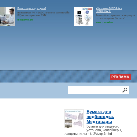
Регистрация мед.изделий
УЗ сканеры MINDRAY и
SONOSCAPE
по правилам РФ и ЕАЭС, внесение изменений в
РУ, инспектирование, СМК
Большой ассотримент сканеров узи
по низким ценам.Звоните!
medpartner.pro
www.rosmed.ru
РЕКЛАМА
Бумага для
подбородка.
Медтовары
Бумага для лицевого
установа, контейнеры,
ланцеты, иглы - id:2Vtzqx1mhtf