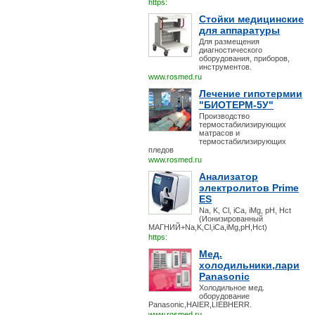
https:
Стойки медицинские
для аппаратуры
Для размещения
диагностического
оборудования, приборов,
инструментов.
www.rosmed.ru
Лечение гипотермии
"БИОТЕРМ-5У"
Производство
термостабилизирующих
матрасов и
термостабилизирующих
пледов
www.rosmed.ru
Анализатор
электролитов Prime
ES
Na, K, Cl, iCa, iMg, pH, Hct
(Ионизированный
МАГНИЙ+Na,K,Cl,iCa,iMg,pH,Hct)
https:
Мед.
холодильники,лари
Panasonic
Холодильное мед.
оборудование
Panasonic,HAIER,LIEBHERR.
www.rosmed.ru