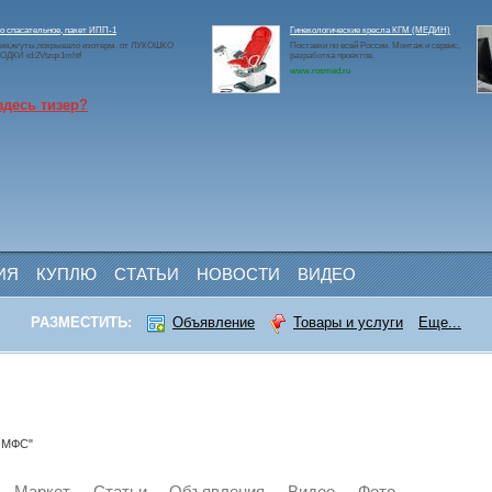
 спасательное, пакет ИПП-1
Гинекологические кресла КГМ (МЕДИН)
ия,жгуты,покрывало изотерм. от ЛУКОШКО
Поставки по всей России. Монтаж и сервис,
ДКИ id:2Vtzqx1mhtf
разработка проектов.
www.rosmed.ru
здесь тизер?
ИЯ
КУПЛЮ
СТАТЬИ
НОВОСТИ
ВИДЕО
РАЗМЕСТИТЬ:
Объявление
Товары и услуги
Еще...
 МФС"
Маркет
Статьи
Объявления
Видео
Фото