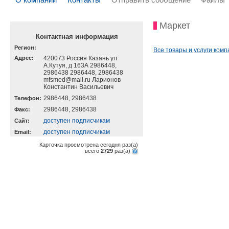
Маркет
Контактная информация
Регион:
Все товары и услуги комп
Адрес:
420073 Россия Казань ул.
А.Кутуя, д 163А 2986448,
2986438 2986448, 2986438
mfsmed@mail.ru Ларионов
Константин Васильевич
2986448, 2986438
Телефон:
2986448, 2986438
Факс:
доступен подписчикам
Cайт:
доступен подписчикам
Email:
Карточка просмотрена сегодня
раз(a)
всего
2729
раз(a)