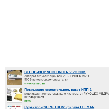
ВЕНОВИЗОР VEIN FINDER VIVO 500S
Аппарат визуализации вен VEIN FINDER VIVO
500S(веновизор,веноискатель)
www.rosmed.ru
Покрывало спасательное, пакет ИПП-1
медизделия,жгуты,покрывало изотерм. от ЛУКОШКО МЕД
id:2Vtzqx1mhtf
https:
Сургитрон(SURGITRON) фирмы ELLMAN