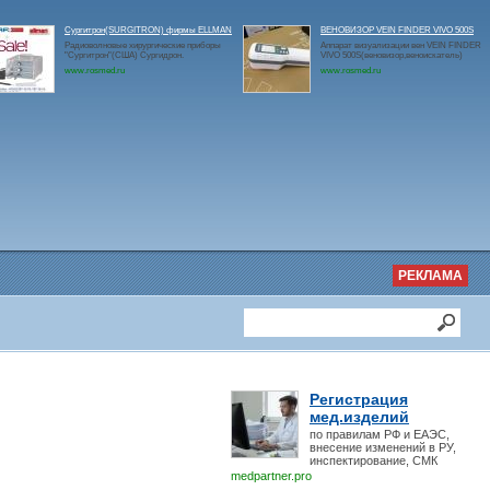
Сургитрон(SURGITRON) фирмы ELLMAN
ВЕНОВИЗОР VEIN FINDER VIVO 500S
Радиоволновые хирургические приборы
Аппарат визуализации вен VEIN FINDER
"Сургитрон"(США) Сургидрон.
VIVO 500S(веновизор,веноискатель)
www.rosmed.ru
www.rosmed.ru
РЕКЛАМА
Регистрация
мед.изделий
по правилам РФ и ЕАЭС,
внесение изменений в РУ,
инспектирование, СМК
medpartner.pro