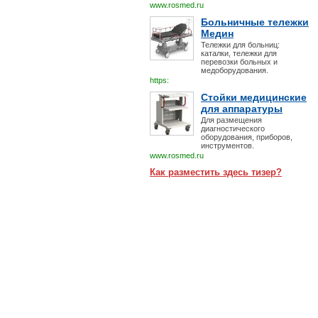
www.rosmed.ru
Больничные тележки
Медин
Тележки для больниц:
каталки, тележки для
перевозки больных и
медоборудования.
https:
Стойки медицинские
для аппаратуры
Для размещения
диагностического
оборудования, приборов,
инструментов.
www.rosmed.ru
Как разместить здесь тизер?