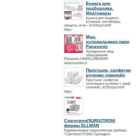
Бумага для
подбородка.
Медтовары
Бумага для лицевого
установа, контейнеры,
ланцеты, иглы - id:2Vtzqx1mhtf
https:
Мед.
холодильники,лари
Panasonic
Холодильное мед.
оборудование
Panasonic,HAIER,LIEBHERR.
www.rosmed.ru
Простыни, салфетки
рулонах спанлейс
Простыни, салфетки,
полотенца в рулонах с перф.
спанлейс. id:2Vtzqx1mhtf
https:
Сургитрон(SURGITRON)
фирмы ELLMAN
Радиоволновые хирургические приборы
"Сургитрон"(США) Сургидрон.