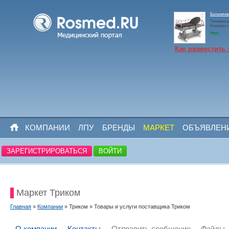
Больничн
Тележки д
больных 
https:
Как разместить 
КОМПАНИИ
ЛПУ
БРЕНДЫ
МАРКЕТ
ОБЪЯВЛЕН
ЗАРЕГИСТРИРОВАТЬСЯ
ВОЙТИ
Маркет Триком
Главная
»
Компании
» Триком » Товары и услуги поставщика Триком
О компании
Контакты
Отправить сообщение
Файлы