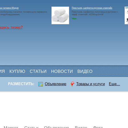
ые тележки Медин
Простыни, салфетки рулонах спанлейс
ля больниц: каталки, тележки для перевозки
Простыни, салфетки, полотенца в рулонах с
и медоборудования.
перф. спанлейс. id:2Vtzqx1mhtf
https:
здесь тизер?
ИЯ
КУПЛЮ
СТАТЬИ
НОВОСТИ
ВИДЕО
РАЗМЕСТИТЬ:
Объявление
Товары и услуги
Еще...
Маркет
Статьи
Объявления
Видео
Фото