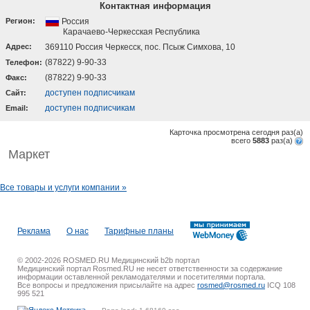
Контактная информация
Регион:
Россия
Карачаево-Черкесская Республика
Адрес:
369110 Россия Черкесск, пос. Псыж Симхова, 10
(87822) 9-90-33
Телефон:
(87822) 9-90-33
Факс:
доступен подписчикам
Cайт:
доступен подписчикам
Email:
Карточка просмотрена сегодня
раз(a)
всего
5883
раз(a)
Маркет
Все товары и услуги компании »
Реклама
О нас
Тарифные планы
© 2002-2026 ROSMED.RU Медицинский b2b портал
Медицинский портал Rosmed.RU не несет ответственности за содержание
информации оставленной рекламодателями и посетителями портала.
Все вопросы и предложения присылайте на адрес
rosmed@rosmed.ru
ICQ 108
995 521