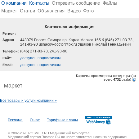
О компании
Контакты
Отправить сообщение
Файлы
Маркет
Статьи
Объявления
Видео
Фото
Контактная информация
Регион:
Адрес:
443079 Россия Самара пр. Карла Маркса 165 б (846) 271-03-73,
241-93-90 ushacov-doctor@bk.ru Ушаков Николай Геннадьевич
(846) 271-03-73, 241-93-90
Телефон:
доступен подписчикам
Cайт:
доступен подписчикам
Email:
Карточка просмотрена сегодня
раз(a)
всего
4732
раз(a)
Маркет
Все товары и услуги компании »
Реклама
О нас
Тарифные планы
© 2002-2026 ROSMED.RU Медицинский b2b портал
Медицинский портал Rosmed.RU не несет ответственности за содержание