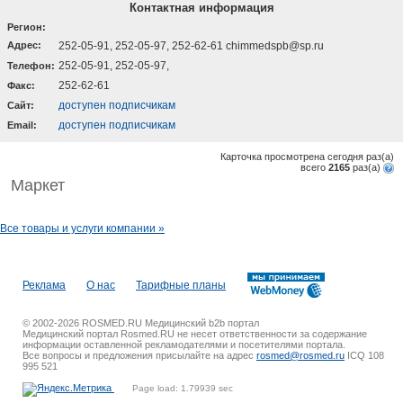
Контактная информация
Регион:
Адрес:
252-05-91, 252-05-97, 252-62-61 chimmedspb@sp.ru
252-05-91, 252-05-97,
Телефон:
252-62-61
Факс:
доступен подписчикам
Cайт:
доступен подписчикам
Email:
Карточка просмотрена сегодня
раз(a)
всего
2165
раз(a)
Маркет
Все товары и услуги компании »
Реклама
О нас
Тарифные планы
© 2002-2026 ROSMED.RU Медицинский b2b портал
Медицинский портал Rosmed.RU не несет ответственности за содержание
информации оставленной рекламодателями и посетителями портала.
Все вопросы и предложения присылайте на адрес
rosmed@rosmed.ru
ICQ 108
995 521
Page load: 1.79939 sec