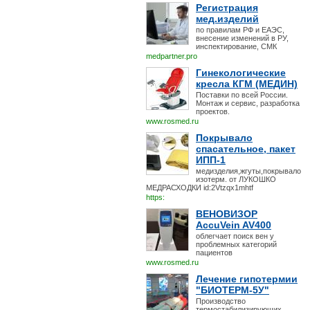
Регистрация
мед.изделий
по правилам РФ и ЕАЭС,
внесение изменений в РУ,
инспектирование, СМК
medpartner.pro
Гинекологические
кресла КГМ (МЕДИН)
Поставки по всей России.
Монтаж и сервис, разработка
проектов.
www.rosmed.ru
Покрывало
спасательное, пакет
ИПП-1
медизделия,жгуты,покрывало
изотерм. от ЛУКОШКО
МЕДРАСХОДКИ id:2Vtzqx1mhtf
https:
ВЕНОВИЗОР
AccuVein AV400
облегчает поиск вен у
проблемных категорий
пациентов
www.rosmed.ru
Лечение гипотермии
"БИОТЕРМ-5У"
Производство
термостабилизирующих