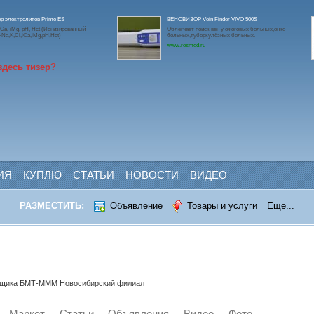
р электролитов Prime ES
ВЕНОВИЗОР Vein Finder VIVO 500S
 iCa, iMg, pH, Hct (Ионизированный
Облегчает поиск вен у ожоговых больных,онко
a,K,Cl,iCa,iMg,pH,Hct)
больных,туберкулёзных больных.
www.rosmed.ru
здесь тизер?
ИЯ
КУПЛЮ
СТАТЬИ
НОВОСТИ
ВИДЕО
РАЗМЕСТИТЬ:
Объявление
Товары и услуги
Еще...
авщика БМТ-MMM Новосибирский филиал
Маркет
Статьи
Объявления
Видео
Фото