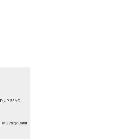
D,UP-55MD.
 id:2Vtzqx1mhtf