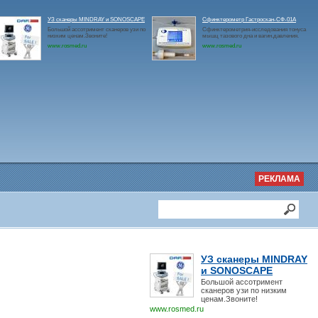
УЗ сканеры MINDRAY и SONOSCAPE
Сфинктерометр Гастроскан-СФ-01А
Большой ассотримент сканеров узи по
Сфинктерометрия-исследования тонуса
низким ценам.Звоните!
мышц тазового дна и вагин.давления.
www.rosmed.ru
www.rosmed.ru
РЕКЛАМА
УЗ сканеры MINDRAY
и SONOSCAPE
Большой ассотримент
сканеров узи по низким
ценам.Звоните!
www.rosmed.ru