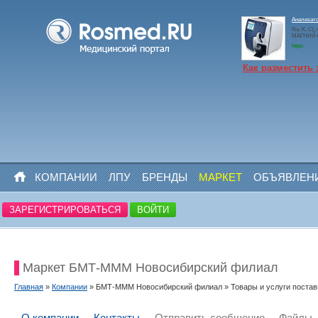
Анализато
Na, K, Cl,
МАГНИЙ+N
https:
Как разместить 
КОМПАНИИ
ЛПУ
БРЕНДЫ
МАРКЕТ
ОБЪЯВЛЕН
ЗАРЕГИСТРИРОВАТЬСЯ
ВОЙТИ
Маркет БМТ-MMM Новосибирский филиал
Главная
»
Компании
» БМТ-MMM Новосибирский филиал » Товары и услуги пост
О компании
Контакты
Отправить сообщение
Файлы