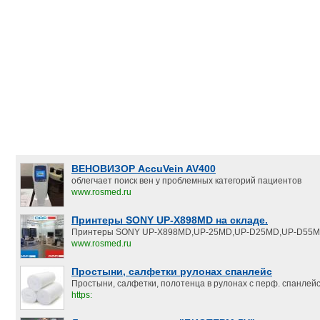
ВЕНОВИЗОР AccuVein AV400
облегчает поиск вен у проблемных категорий пациентов
www.rosmed.ru
Принтеры SONY UP-X898MD на складе.
Принтеры SONY UP-X898MD,UP-25MD,UP-D25MD,UP-D55M
www.rosmed.ru
Простыни, салфетки рулонах спанлейс
Простыни, салфетки, полотенца в рулонах с перф. спанлейс.
https: