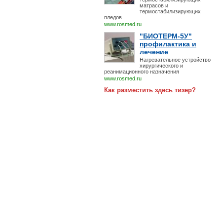
матрасов и
термостабилизирующих
пледов
www.rosmed.ru
"БИОТЕРМ-5У"
профилактика и
лечение
Нагревательное устройство
хирургического и
реанимационного назначения
www.rosmed.ru
Как разместить здесь тизер?