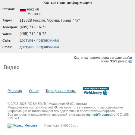
Контактная информация
Регион:
Россия
Москва
Адрес:
113628 Россия, Москва, Грина 7 "а"
(495) 712-16-72
Телефон:
(495) 712-16-72
Факс:
доступен подписчикам
Cайт:
доступен подписчикам
Email:
Карточка просмотрена сегодня
раз(a)
всего
3379
раз(a)
Видео
Реклама
О нас
Тарифные планы
© 2002-2026 ROSMED.RU Медицинский b2b портал
Медицинский портал Rosmed.RU не несет ответственности за содержание
информации оставленной рекламодателями и посетителями портала.
Все вопросы и предложения присылайте на адрес
rosmed@rosmed.ru
ICQ 108
995 521
Page load: 1.69995 sec