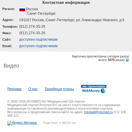
Контактная информация
Регион:
Россия
Санкт-Петербург
Адрес:
191167 Россия, Санкт-Петербург, ул. Александра Невского, д.9
(812) 274-35-26
Телефон:
(812) 274-35-26
Факс:
доступен подписчикам
Cайт:
доступен подписчикам
Email:
Карточка просмотрена сегодня
раз(a)
всего
3470
раз(a)
Видео
Реклама
О нас
Тарифные планы
© 2002-2026 ROSMED.RU Медицинский b2b портал
Медицинский портал Rosmed.RU не несет ответственности за содержание
информации оставленной рекламодателями и посетителями портала.
Все вопросы и предложения присылайте на адрес
rosmed@rosmed.ru
ICQ 108
995 521
Page load: 1.86212 sec