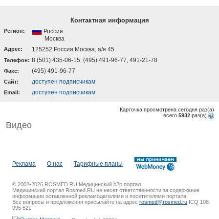
Контактная информация
Регион:
Россия
Москва
Адрес:
125252 Россия Москва, а/я 45
8 (501) 435-06-15, (495) 491-96-77, 491-21-78
Телефон:
(495) 491-96-77
Факс:
доступен подписчикам
Cайт:
доступен подписчикам
Email:
Карточка просмотрена сегодня
раз(a)
всего
5932
раз(a)
Видео
Реклама
О нас
Тарифные планы
© 2002-2026 ROSMED.RU Медицинский b2b портал
Медицинский портал Rosmed.RU не несет ответственности за содержание
информации оставленной рекламодателями и посетителями портала.
Все вопросы и предложения присылайте на адрес
rosmed@rosmed.ru
ICQ 108
995 521