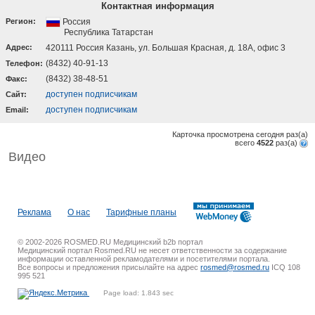
Контактная информация
Регион:
Россия
Республика Татарстан
Адрес:
420111 Россия Казань, ул. Большая Красная, д. 18А, офис 3
(8432) 40-91-13
Телефон:
(8432) 38-48-51
Факс:
доступен подписчикам
Cайт:
доступен подписчикам
Email:
Карточка просмотрена сегодня
раз(a)
всего
4522
раз(a)
Видео
Реклама
О нас
Тарифные планы
© 2002-2026 ROSMED.RU Медицинский b2b портал
Медицинский портал Rosmed.RU не несет ответственности за содержание
информации оставленной рекламодателями и посетителями портала.
Все вопросы и предложения присылайте на адрес
rosmed@rosmed.ru
ICQ 108
995 521
Page load: 1.843 sec