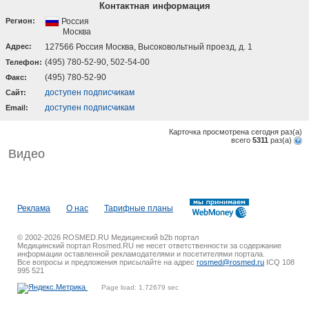
Контактная информация
Регион:
Россия
Москва
Адрес:
127566 Россия Москва, Высоковольтный проезд, д. 1
(495) 780-52-90, 502-54-00
Телефон:
(495) 780-52-90
Факс:
доступен подписчикам
Cайт:
доступен подписчикам
Email:
Карточка просмотрена сегодня
раз(a)
всего
5311
раз(a)
Видео
Реклама
О нас
Тарифные планы
© 2002-2026 ROSMED.RU Медицинский b2b портал
Медицинский портал Rosmed.RU не несет ответственности за содержание
информации оставленной рекламодателями и посетителями портала.
Все вопросы и предложения присылайте на адрес
rosmed@rosmed.ru
ICQ 108
995 521
Page load: 1.72679 sec